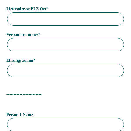
Pflichtfeld
Lieferadresse PLZ Ort
*
Pflichtfeld
Verbandsnummer
*
Pflichtfeld
Ehrungstermin
*
------------------------
Person 1 Name