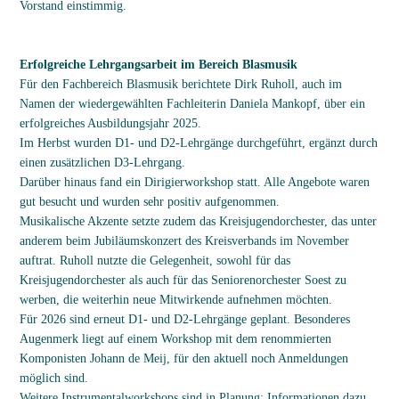
Vorstand einstimmig.
Erfolgreiche Lehrgangsarbeit im Bereich Blasmusik
Für den Fachbereich Blasmusik berichtete Dirk Ruholl, auch im
Namen der wiedergewählten Fachleiterin Daniela Mankopf, über ein
erfolgreiches Ausbildungsjahr 2025.
Im Herbst wurden D1- und D2-Lehrgänge durchgeführt, ergänzt durch
einen zusätzlichen D3-Lehrgang.
Darüber hinaus fand ein Dirigierworkshop statt. Alle Angebote waren
gut besucht und wurden sehr positiv aufgenommen.
Musikalische Akzente setzte zudem das Kreisjugendorchester, das unter
anderem beim Jubiläumskonzert des Kreisverbands im November
auftrat. Ruholl nutzte die Gelegenheit, sowohl für das
Kreisjugendorchester als auch für das Seniorenorchester Soest zu
werben, die weiterhin neue Mitwirkende aufnehmen möchten.
Für 2026 sind erneut D1- und D2-Lehrgänge geplant. Besonderes
Augenmerk liegt auf einem Workshop mit dem renommierten
Komponisten Johann de Meij, für den aktuell noch Anmeldungen
möglich sind.
Weitere Instrumentalworkshops sind in Planung; Informationen dazu