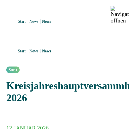
Start
News
News
Start
News
News
Soest
Kreisjahreshauptversamml
2026
12.
JANUAR 2026