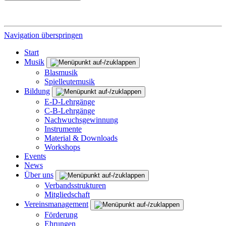
Navigation überspringen
Start
Musik
Blasmusik
Spielleutemusik
Bildung
E-D-Lehrgänge
C-B-Lehrgänge
Nachwuchsgewinnung
Instrumente
Material & Downloads
Workshops
Events
News
Über uns
Verbandsstrukturen
Mitgliedschaft
Vereinsmanagement
Förderung
Ehrungen