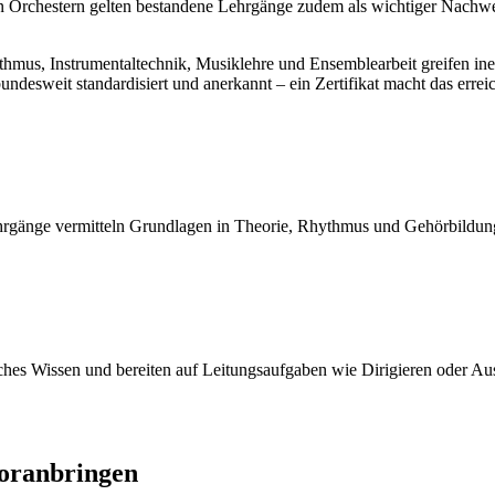
elen Orchestern gelten bestandene Lehrgänge zudem als wichtiger Nac
us, Instrumentaltechnik, Musiklehre und Ensemblearbeit greifen ineina
 bundesweit standardisiert und anerkannt – ein Zertifikat macht das er
hrgänge vermitteln Grundlagen in Theorie, Rhythmus und Gehörbildung
ches Wissen und bereiten auf Leitungsaufgaben wie Dirigieren oder 
voranbringen