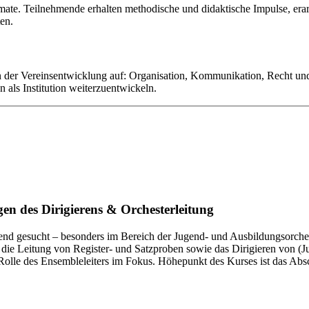
ate. Teilnehmende erhalten methodische und didaktische Impulse, erarbe
en.
r Vereinsentwicklung auf: Organisation, Kommunikation, Recht und Fö
 als Institution weiterzuentwickeln.
 des Dirigierens & Orchesterleitung
ngend gesucht – besonders im Bereich der Jugend- und Ausbildungsorch
für die Leitung von Register- und Satzproben sowie das Dirigieren von
Rolle des Ensembleleiters im Fokus. Höhepunkt des Kurses ist das Abs