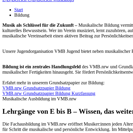
Start
Bildung
Musik als Schlüssel für die Zukunft –
Musikalische Bildung vermitt
kulturelles Bewusstsein. Wer im Verein musiziert, lernt zuzuhören, a
musikalische Vereinsarbeit einen aktiven Beitrag zur Persönlichkeitse
Unsere Jugendorganisation
VMB J
ugend
bietet neben musikalischer 
Bildung ist ein zentrales Handlungsfeld
des VMB.nrw und Grundlage 
musikalischer Fertigkeiten hinausgeht. Sie fördert Persönlichkeitsent
Erfahrt mehr in unserem Grundsatzpapier zur Bildung:
VMB.nrw Grundsatzpapier Bildung
VMB.nrw Grundsatzpapier Bildung Kurzfassung
Musikalische Ausbildung im VMB.nrw
Lehrgänge von E bis B – Wissen, das weite
Die Fachausbildung im VMB.nrw eröffnet Musiker:innen jeden Alters
für Schritt die musikalische und persönliche Entwicklung. Im Mitte