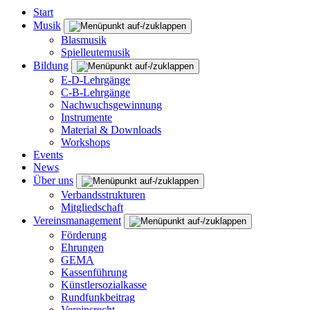
Start
Musik
Blasmusik
Spielleutemusik
Bildung
E-D-Lehrgänge
C-B-Lehrgänge
Nachwuchsgewinnung
Instrumente
Material & Downloads
Workshops
Events
News
Über uns
Verbandsstrukturen
Mitgliedschaft
Vereinsmanagement
Förderung
Ehrungen
GEMA
Kassenführung
Künstlersozialkasse
Rundfunkbeitrag
Vereinsrecht