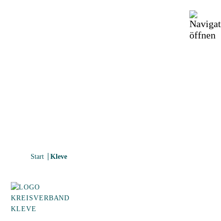
VERBAND FÜR MUSIK UND BILDUNG NRW
VMB Kleve – für Musik in unserer
Region
Start
Kleve