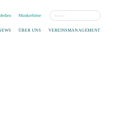
Suchbegriffe
Navigation
Medien
Musikerbörse
überspringen
Navigatio
NEWS
ÜBER UNS
VEREINSMANAGEMENT
übersprin