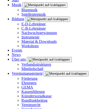
Start
Musik
Blasmusik
Spielleutemusik
Bildung
E-D-Lehrgänge
C-B-Lehrgänge
Nachwuchsgewinnung
Instrumente
Material & Downloads
Workshops
Events
News
Über uns
Verbandsstrukturen
Mitgliedschaft
Vereinsmanagement
Förderung
Ehrungen
GEMA
Kassenführung
Künstlersozialkasse
Rundfunkbeitrag
Vereinsrecht